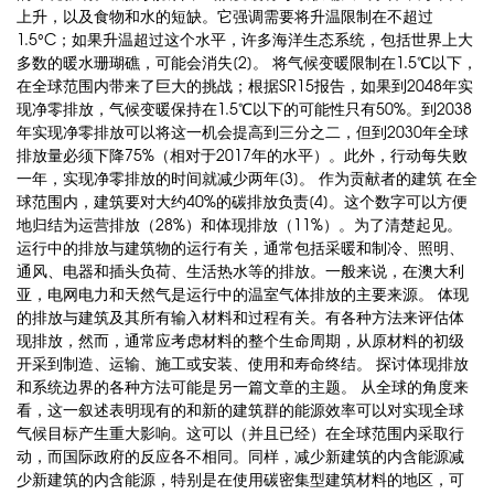
上升，以及食物和水的短缺。它强调需要将升温限制在不超过
1.5°C；如果升温超过这个水平，许多海洋生态系统，包括世界上大
多数的暖水珊瑚礁，可能会消失[2]。 将气候变暖限制在1.5℃以下，
在全球范围内带来了巨大的挑战；根据SR15报告，如果到2048年实
现净零排放，气候变暖保持在1.5℃以下的可能性只有50%。到2038
年实现净零排放可以将这一机会提高到三分之二，但到2030年全球
排放量必须下降75%（相对于2017年的水平）。此外，行动每失败
一年，实现净零排放的时间就减少两年[3]。 作为贡献者的建筑 在全
球范围内，建筑要对大约40%的碳排放负责[4]。这个数字可以方便
地归结为运营排放（28%）和体现排放（11%）。为了清楚起见。
运行中的排放与建筑物的运行有关，通常包括采暖和制冷、照明、
通风、电器和插头负荷、生活热水等的排放。一般来说，在澳大利
亚，电网电力和天然气是运行中的温室气体排放的主要来源。 体现
的排放与建筑及其所有输入材料和过程有关。有各种方法来评估体
现排放，然而，通常应考虑材料的整个生命周期，从原材料的初级
开采到制造、运输、施工或安装、使用和寿命终结。 探讨体现排放
和系统边界的各种方法可能是另一篇文章的主题。 从全球的角度来
看，这一叙述表明现有的和新的建筑群的能源效率可以对实现全球
气候目标产生重大影响。这可以（并且已经）在全球范围内采取行
动，而国际政府的反应各不相同。同样，减少新建筑的内含能源减
少新建筑的内含能源，特别是在使用碳密集型建筑材料的地区，可