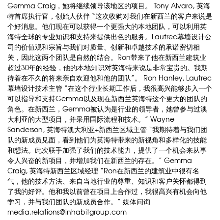
Gemma Craig，她将继续领导该地区的项目。 Tony Alvaro, 英海
特首席执行官，创始人伙伴 “这次收购对我们在新西兰的客户来说是
个好消息。他们现在可以获得一个更强大的本地团队，可以利用英
海特全球的专业知识和支持来提供出色的服务。Lautrec幕墙设计公
司的价值观和宗旨与我们对质量、创新和卓越技术的承诺密切相
关，因此这两个团队是自然的结合。Ron带来了他在新西兰建筑业
超过30年的经验，他的本地知识对英海特来说是非常宝贵的。我期
待着在不久的将来亲自欢迎他和他的团队”。 Ron Hanley, Lautrec
幕墙设计技术主管 “在这个行业长期工作后，我很高兴能够步入一个
可以指导和支持Gemma以及现在新西兰英海特这个更大的团队的
角色。在新西兰，Gemma被认为是行业的领导者，她曾参与过澳
大利亚的大型项目，并采用国际流程和技术。” Wayne
Sanderson, 英海特澳大利亚+新西兰区域主管 “我期待着与我们团
队的新成员见面，看到他们为英海特带来的新视角和多样化的技能
和想法。此次联手加强了我们的技术能力，提供了一个机会来从事
令人兴奋的新项目，并增加我们在新西兰的存在。” Gemma
Craig, 英海特新西兰区域经理 “Ron在新西兰的建筑业中很有名
气，他的技术方法、来自当地行业的尊重、知识和客户关怀都得到
了我的好评。他和我以前曾在项目上合作过，我很高兴有机会向他
学习，并与我们团队的新成员合作。” 媒体问询
media.relations@inhabitgroup.com