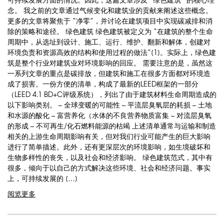
念。 我之前的文章通过气候变化和建筑业的贡献来阐述这些概念。
更多的文章将聚焦于 “净零”，并讨论在建筑项目中实现碳减排和消
除的策略和途径。 绿色建筑 绿色建筑被定义为 “在建筑的整个生命
周期中，从选址到设计、施工、运行、维护、翻新和解体，创建对
环境负责和资源高效的结构和使用过程的做法”[1]。实际上，绿色建
筑是整个行业对建筑业对环境影响的回应。 需要注意的是，虽然这
一系列文章的重点是碳排放，但建筑和施工在很多方面都对环境造
成了损害。一份方便的清单，构成了最新的LEED框架的一部分
（LEED 4.1 BD+C评级系统），列出了由于建筑材料生命周期造成的
以下影响类别。 – 全球变暖的可能性 – 平流层臭氧层的耗损 – 土地
和水源的酸化 – 富营养化（水体的不良营养物质富集 – 对流层臭氧
的形成 – 不可再生/化石燃料能源的枯竭 上述清单通常与运输和制造
相关的上游生命周期影响有关，但对我们行业可能产生的巨大影响
进行了简单描述。此外，还有更深层次的环境影响，如生境破坏和
生物多样性的丧失，以及社会和经济影响。 绿色建筑范式，其中有
很多，倾向于以自己的方式解决这些环境、社会和经济问题。事实
上，可持续发展的 […]
阅览更多