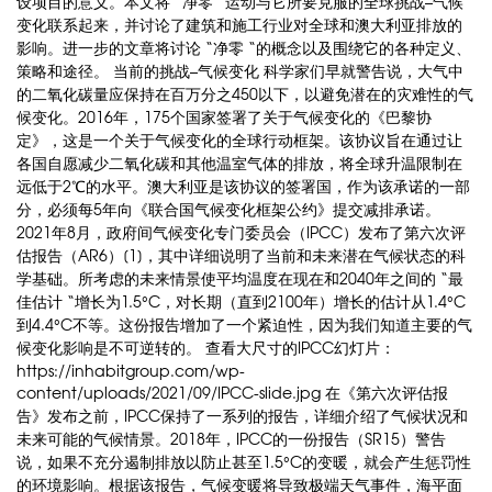
设项目的意义。本文将 “净零 “运动与它所要克服的全球挑战–气候
变化联系起来，并讨论了建筑和施工行业对全球和澳大利亚排放的
影响。进一步的文章将讨论 “净零 “的概念以及围绕它的各种定义、
策略和途径。 当前的挑战–气候变化 科学家们早就警告说，大气中
的二氧化碳量应保持在百万分之450以下，以避免潜在的灾难性的气
候变化。2016年，175个国家签署了关于气候变化的《巴黎协
定》，这是一个关于气候变化的全球行动框架。该协议旨在通过让
各国自愿减少二氧化碳和其他温室气体的排放，将全球升温限制在
远低于2℃的水平。澳大利亚是该协议的签署国，作为该承诺的一部
分，必须每5年向《联合国气候变化框架公约》提交减排承诺。
2021年8月，政府间气候变化专门委员会（IPCC）发布了第六次评
估报告（AR6）[1]，其中详细说明了当前和未来潜在气候状态的科
学基础。所考虑的未来情景使平均温度在现在和2040年之间的 “最
佳估计 “增长为1.5°C，对长期（直到2100年）增长的估计从1.4°C
到4.4°C不等。这份报告增加了一个紧迫性，因为我们知道主要的气
候变化影响是不可逆转的。 查看大尺寸的IPCC幻灯片：
https://inhabitgroup.com/wp-
content/uploads/2021/09/IPCC-slide.jpg 在《第六次评估报
告》发布之前，IPCC保持了一系列的报告，详细介绍了气候状况和
未来可能的气候情景。2018年，IPCC的一份报告（SR15）警告
说，如果不充分遏制排放以防止甚至1.5°C的变暖，就会产生惩罚性
的环境影响。根据该报告，气候变暖将导致极端天气事件，海平面