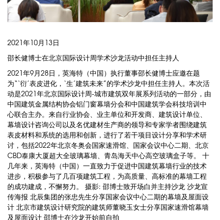
2021年10月13日
邵长健博士在北京国际设计周学术沙龙活动中担任主持人
2021年9月28日，英海特（中国）执行董事邵长健博士应邀在题
为“‘衍’表皮进化，‘生’建筑未来”的学术沙龙中担任主持人。本次活
动是2021年北京国际设计周-城市建筑双年展系列活动的一部分，由
中国建筑金属结构协会铝门窗幕墙分会和中国建筑学会科技培训中
心联合主办。来自行业协会、业主单位和开发商、建筑设计单位、
幕墙设计咨询公司以及名优建材生产商的领导和专家学者围绕建筑
表皮材料和系统的选用和创新，进行了若干项目设计分享和学术研
讨，包括2022年北京冬奥会国家速滑馆、国家会议中心二期、北京
CBD泰康大厦超大全玻璃幕墙、青岛海天中心高空玻璃盒子等。 十
几年来，英海特（中国）一直致力于促进中国建筑幕墙行业的技术
进步，积极参与了几百项建筑工程，为高质量、高标准的幕墙工程
的成功建成，不懈努力。 摄影: 邵博士致开场白并主持沙龙 沙龙宣
传海报 北辰集团的张忠先生分享国家会议中心二期的幕墙及屋面设
计 北京市建筑设计研究院的建筑师董晓玉女士分享国家速滑馆幕墙
及屋面设计 邵博士在沙龙开始前自拍