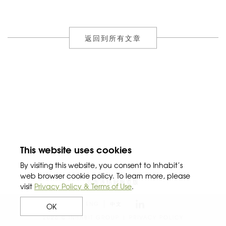
返回到所有文章
This website uses cookies
By visiting this website, you consent to Inhabit’s
web browser cookie policy. To learn more, please
点击连结到网页版
visit
Privacy Policy & Terms of Use
.
ENG
中文
OK
2026 © INHABIT GROUP |
PRIVACY POLICY