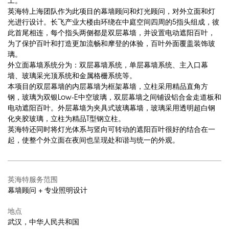
工。
英海特上海团队作为此项目的幕墙顾问和灯光顾问，对外立面和灯
光进行设计。长飞产业大楼由环绕在中庭空间四周的5指头组成，彼
此首尾相连，每个指头两侧都是双层幕墙，并设置电动遮阳百叶，
为了保护百叶和打造更加流畅和摩登的体验，百叶外面覆盖装饰玻
璃。
外立面幕墙系统分为：双层幕墙系统，单层幕墙系统、主入口幕
墙、玻璃采光顶系统和金属格栅系统等。
本项目的双层幕墙的内层幕墙为框架幕墙，立柱采用精品直角方
钢，玻璃为双银Low-E中空玻璃，双层幕墙之间铺设铝合金走道板和
电动遮阳百叶。外层幕墙为夹具式玻璃幕墙，玻璃采用透明超白钢
化夹胶玻璃，立柱为精品T型钢立柱。
英海特还同时将灯光体系与竖向可转动的遮阳百叶很好的结合在一
起，使整个外立面在夜间也呈现处和谐与统一的外观。
英海特服务范围
幕墙顾问 + 专业照明设计
地点
武汉，中华人民共和国