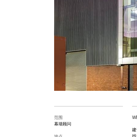
范围
W
幕墙顾问
建
找
地点