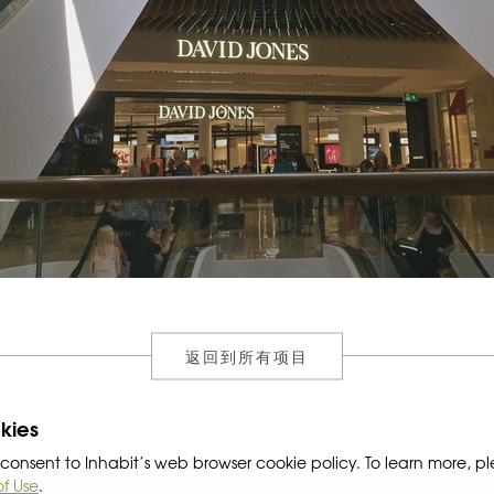
返回到所有项目
kies
ou consent to Inhabit’s web browser cookie policy. To learn more, p
of Use
.