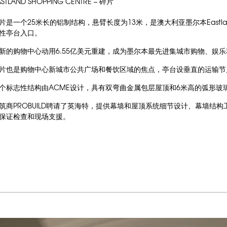
ASTLAND SHOPPING CENTRE – 碎片
片是一个25米长的铝制结构，悬臂长度为13米，是澳大利亚墨尔本Eastland 
性亭台入口。
新的购物中心动用6.55亿美元重建，成为墨尔本最先进集城市购物、娱
片也是购物中心新城市公共广场和餐饮区域的焦点，亭台设垂直的运输节
个标志性结构由
ACME
设计，具有双弯曲金属包层屋顶和6米高的弧形玻
筑商
PROBUILD
聘请了英海特，提供幕墙和屋顶系统细节设计、幕墙结构
保证检查和现场支援。