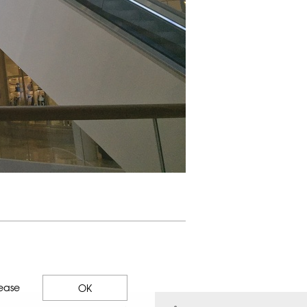
lease
OK