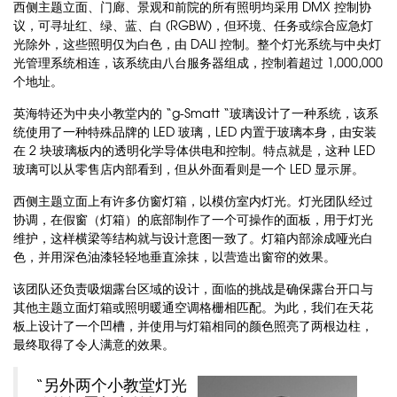
西侧主题立面、门廊、景观和前院的所有照明均采用
DMX
控制协
议，可寻址红、绿、蓝、白
(RGBW)
，但环境、任务或综合应急灯
光除外，这些照明仅为白色，由
DALI
控制。整个灯光系统与中央灯
光管理系统相连，该系统由八台服务器组成，控制着超过
1,000,000
个地址。
英海特还为中央小教堂内的
“g-Smatt “
玻璃设计了一种系统，该系
统使用了一种特殊品牌的
LED
玻璃，
LED
内置于玻璃本身，由安装
在
2
块玻璃板内的透明化学导体供电和控制。特点就是，这种
LED
玻璃可以从零售店内部看到，但从外面看则是一个
LED
显示屏。
西侧主题立面上有许多仿窗灯箱，以模仿室内灯光。灯光团队经过
协调，在假窗（灯箱）的底部制作了一个可操作的面板，用于灯光
维护，这样横梁等结构就与设计意图一致了。灯箱内部涂成哑光白
色，并用深色油漆轻轻地垂直涂抹，以营造出窗帘的效果。
该团队还负责吸烟露台区域的设计，面临的挑战是确保露台开口与
其他主题立面灯箱或照明暖通空调格栅相匹配。为此，我们在天花
板上设计了一个凹槽，并使用与灯箱相同的颜色照亮了两根边柱，
最终取得了令人满意的效果。
“
另外两个小教堂灯光