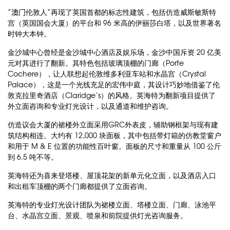
”澳门
伦敦人
”
再现了英国首都的标志性建筑，包括仿造威斯敏斯特
宫（英国国会大厦）的平台和
96
米高的伊丽莎白塔，以及世界著名
时钟大本钟。
金沙城中心曾经是金沙城中心酒店及娱乐场，金沙中国斥资
20
亿美
元对其进行了翻新。其特色包括玻璃顶棚的门廊（
Porte
Cochere
），让人联想起伦敦维多利亚车站和水晶宫（
Crystal
Palace
），这是一个光线充足的宏伟中庭，其设计巧妙地借鉴了伦
敦克拉里奇酒店（
Claridge’s
）的风格。英海特为翻新项目提供了
外立面咨询和专业灯光设计，以及通道和维护咨询。
仿造议会大厦的裙楼外立面采用
GRC
外表皮，辅助钢框架与现有建
筑结构相连。大约有
12,000
块面板，其中包括带灯箱的仿教堂窗户
和用于
M & E
位置的功能性百叶窗。面板的尺寸和重量从
100
公斤
到
6.5
吨不等。
英海特还为喜来登塔楼、屋顶花架的新单元化立面，以及酒店入口
和出租车顶棚的两个门廊都提供了立面咨询。
英海特的专业灯光设计团队为裙楼立面、塔楼立面、门廊、泳池平
台、水晶宫立面、景观、喷泉和前院提供灯光咨询服务。