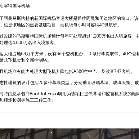
斯喀特国际机场
于阿曼马斯喀特的新国际机场客运大楼是通往阿曼和周边地区的窗口。该建筑
，也是该地区的重要基建项目，而机场每小时可容纳40班航班。
过改建的马斯喀特国际机场预计每年可处理超过1,200万名出入境旅客
处理达4,800万名出入境旅客。
运大楼占地58万平方米，设有86个登机柜台、10条行李提取带、40个登
射式飞机架和全新控制塔。
且机场亦有能力处理大型飞机升降包括A380空中巴士及波音747客机。
志性建筑的设计包括20多种幕墙类型，分别垂直玻璃幕墙、玻璃天窗、
海特由总承包商Bechtel-Enka聘用为该项目提供幕墙和擦窗机系统
和现场检测等施工工程工作。