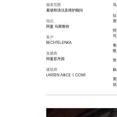
服务范围
马
幕墙和清洁及维护顾问
位
地点
用
阿曼 马斯喀特
经
可
客户
BECHTEL-ENKA
客
喷
发展商
阿曼苏丹国
而
建筑师
标
LARSEN A&CE | COWI
英
估