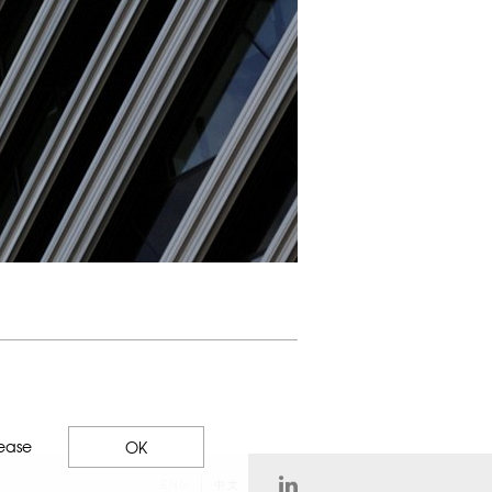
lease
OK
ENG
中文