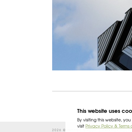
This website uses coo
By visiting this website, y
visit
Privacy Policy & Terms 
2026 © INHABIT GROUP |
PRIVACY POLI