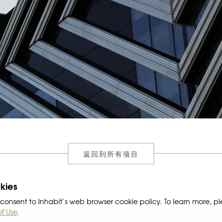
返回到所有项目
kies
ou consent to Inhabit’s web browser cookie policy. To learn more, p
of Use
.
CY