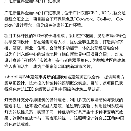
广汇新世界金融中心|广汇尊府
广汇新世界金融中心|广汇尊府，位于广州东部CBD，TOD九轨交通
枢纽交汇之上，项目融合了环保绿色及“Co-work、Co-live、 Co-
play”设计理念，倡导绿色健康的工作环境。
项目由标杆性的200米双子塔组成，采用空中花园、灵活布局和绿色
共享空间设计，旨在聚集高端人才，提供全职生态圈，打造集写字
楼、酒店、商业、住宅、会所等多功能于一体的总部经济融合体，
成为广州东部中心的城市地标（摘自新世界中国项目介绍）。灯光
设计身兼 “夜经济 “实践者与参与者的双重角色，为增城片区的建筑
注入夜间活力，成为广州东部CBD的新城市名片。
Inhabit与LWK建筑事务所的国际知名建筑师团队合作，提供照明方
案草图设计、技术投入和独特的照明概念实施。目前，该项目已获
得绿色建筑LEED金级预认证和中国绿色建筑二星认证。
灯光设计充分考虑建筑的设计理念，利用多变的幕墙结构与景观的
营造手法，让幕墙灯光融入建筑。通过调试实验，利用控制系统与
灯光的线性关系，实现了同一种低功率灯具产生十多种渐变动态效
果，达到降低成本与丰富表现的统一。该照明设计符合LEED和中国
绿色建筑标准。